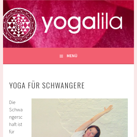
Springe
zum
YOGALILA
Inhalt
SCHULE FÜR YOGA IN BERLIN PRENZLAUER BERG
MENÜ
YOGA FÜR SCHWANGERE
Die
Schwa
ngersc
haft ist
für