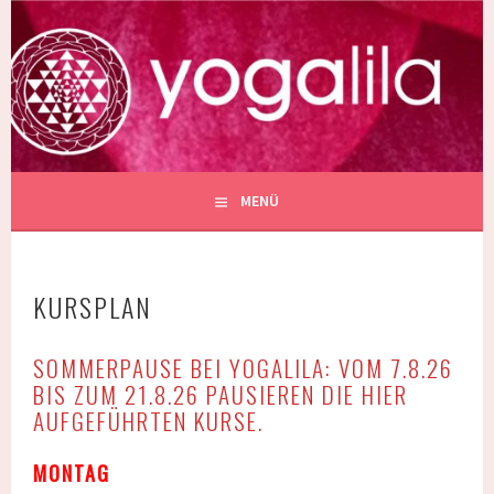
Springe
zum
YOGALILA
Inhalt
SCHULE FÜR YOGA IN BERLIN PRENZLAUER BERG
MENÜ
KURSPLAN
SOMMERPAUSE BEI YOGALILA: VOM 7.8.26
BIS ZUM 21.8.26 PAUSIEREN DIE HIER
AUFGEFÜHRTEN KURSE.
MONTAG