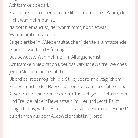
Achtsamkeit bedarf.
Es ist ein Sein in einer leeren Stille, einem stillen Raum, der
nicht wahrnehmbar ist,
da dort niemand ist, der wahrnimmt, noch etwas
Wahrnehmbares existiert.
Es gebiert beim „Wiederauftauchen“ tiefste allumfassende
Glückseligkeit und Erfüllung.
Das bewusste Wahrnehmen im Alltäglichen ist
Achtsamkeit/Meditation über das WirklicheWahre, welches
jeden Moment neu erfahrbar macht.
Überdies ist es möglich, die Stille/Leere im alltäglichem
Erleben und in den Begegnungen konstant zu erfahren als
Ausdruck von innerem Frieden, Glückseligkeit, Gelassenheit
und Freude, als ein Bewusstsein im Hier und Jetzt. Es ist
möglich, das, welches Leben ist, als eine Form der „Einheit“
zu erfahren aus dem AllesWelchesIst ist. (Horst)