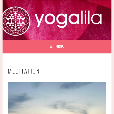
Springe
zum
YOGALILA
Inhalt
SCHULE FÜR YOGA IN BERLIN PRENZLAUER BERG
MENÜ
MEDITATION