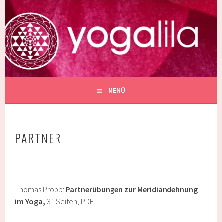
Springe
zum
YOGALILA
Inhalt
SCHULE FÜR YOGA IN BERLIN PRENZLAUER BERG
MENÜ
PARTNER
Thomas Propp:
Partnerübungen zur Meridiandehnung
im Yoga,
31 Seiten, PDF